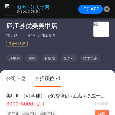
魅力庐江人才网
打开APP
用app更方便！
庐江县优美美甲店
10人以下
其他生产加工制造
企业认证
环境好
住宿
有提成
压力小
技术培训
公司信息
在招职位 · 1
美甲师（可学徒）（免费培训+底薪+提成十压力小+环境好）
3000-8000元/月
44分钟前
庐江县
经验不限
学历不限
详情