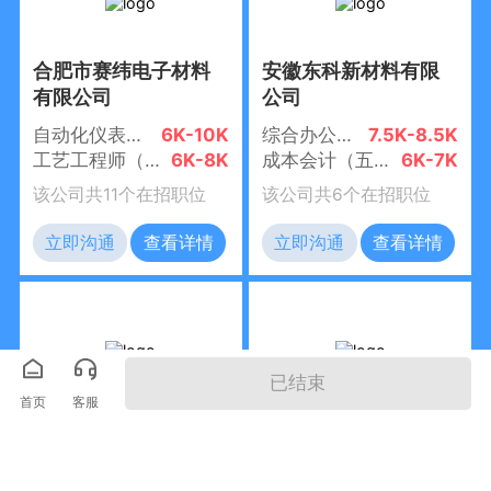
合肥市赛纬电子材料
安徽东科新材料有限
有限公司
公司
自动化仪表工程师（五险一金+提供食宿+年终奖）
6K-10K
综合办公室主任（五险一金+八小时+食宿）
7.5K-8.5K
工艺工程师（五险一金+提供食宿+年终奖）
6K-8K
成本会计（五险一金+八小时+食宿）
6K-7K
该公司共11个在招职位
该公司共6个在招职位
立即沟通
查看详情
立即沟通
查看详情
已结束
首页
客服
合肥精深精密科技有
安徽仁立智能制造有
限公司
限公司
品管员/QC质检员/量测员（五险一金+包食宿）
6.5K-7.5K
成型领班（带薪培训+五险+食宿+年假）
6K-8K