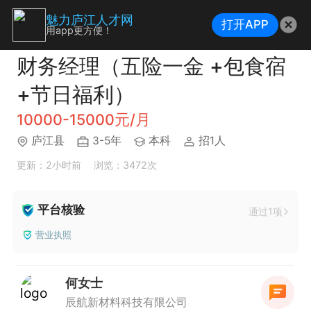
魅力庐江人才网
打开APP
用app更方便！
财务经理（五险一金 +包食宿
+节日福利）
10000-15000元/月
庐江县
3-5年
本科
招1人
更新：2小时前
浏览：3472次
平台核验
通过1项
营业执照
何女士
辰航新材料科技有限公司