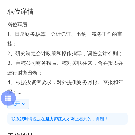
职位详情
岗位职责：

1、日常财务核算、会计凭证、出纳、税务工作的审
核；

2、研究制定会计政策和操作指导，调整会计准则；

3、审核公司财务报表、核对关联往来，合并报表并
进行财务分析；

4、根据投资者要求，对外提供财务月报、季报和年
报；

5、组织业务学习、培训和会计岗位技能训练；

展开
6、依据费用管理规定，合理控制费用支出；

联系我时请说是在
魅力庐江人才网
上看到的，谢谢！
7、定期组织检查会计政策执行情况，严控操作风
险，解决存在问题；
