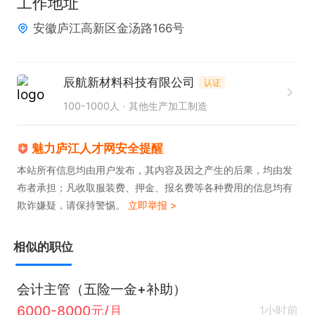
工作地址
8、协调对外审计，提供所需财会资料。

安徽庐江高新区金汤路166号
岗位要求：

1、财会专业大学以上；

辰航新材料科技有限公司
认证
2、有会计证或注册会计师资格者优先；

100-1000人
其他生产加工制造
3、5年以上会计工作经验，2年以上审计工作经验；

4、熟悉财务核算流程，有不断学习的意愿和能力；

魅力庐江人才网安全提醒
5、有良好的沟通和人际交往能力，组织协调能力和
本站所有信息均由用户发布，其内容及因之产生的后果，均由发
布者承担；凡收取服装费、押金、报名费等各种费用的信息均有
承压能力。
欺诈嫌疑，请保持警惕。
立即举报 >
相似的职位
会计主管（五险一金+补助）
6000-8000元/月
1小时前