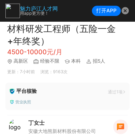
魅力庐江人才网
打开APP
用app更方便！
材料研发工程师（五险一金
+年终奖）
4500-10000元/月
高新区
经验不限
本科
招5人
更新：7小时前
浏览：9163次
平台核验
通过1项
营业执照
丁女士
安徽大地熊新材料股份有限公司