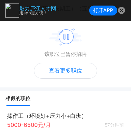
浇铸普工（长期工）（五险+入职买社保+免费技能培训）
魅力庐江人才网
打开APP
用app更方便！
该职位已暂停招聘
查看更多职位
相似的职位
操作工（环境好+压力小+白班）
5000-6500元/月
57分钟前