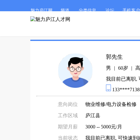
魅力庐江网
频道
分类信息
论坛
手机客户
郭先生
男
|
60岁
|
我目前已离职,
133****7138
意向岗位
物业维修/电力设备检修
工作区域
庐江县
期望月薪
3000 -- 5000元/月
当前状态
我目前已离职, 可快速到