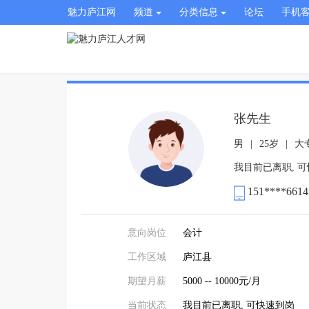
魅力庐江网
频道
分类信息
论坛
手机
张先生
男
|
25岁
|
大
我目前已离职, 
151****6614
意向岗位
会计
工作区域
庐江县
期望月薪
5000 -- 10000元/月
当前状态
我目前已离职, 可快速到岗