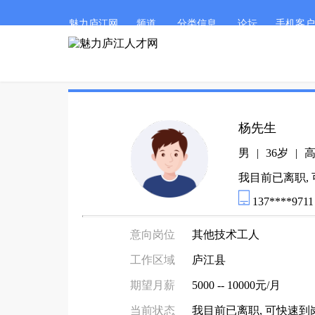
魅力庐江网
频道
分类信息
论坛
手机客户
杨先生
男
|
36岁
|
我目前已离职,
137****9711
意向岗位
其他技术工人
工作区域
庐江县
期望月薪
5000 -- 10000元/月
当前状态
我目前已离职, 可快速到