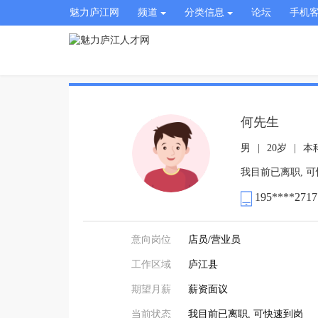
魅力庐江网
频道
分类信息
论坛
手机
何先生
男
|
20岁
|
本
我目前已离职, 
195****2717
意向岗位
店员/营业员
工作区域
庐江县
期望月薪
薪资面议
当前状态
我目前已离职, 可快速到岗