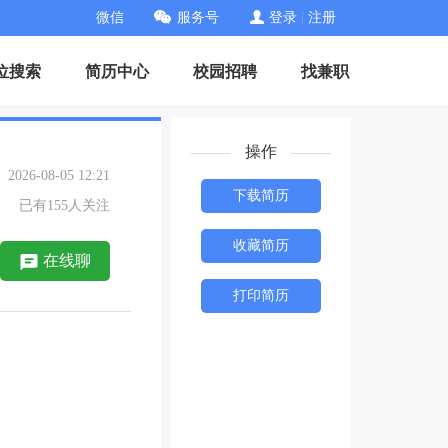
微信
服务号
登录
|
注册
位搜索
简历中心
校园招聘
找兼职
操作
26-08-05 12:21
下载简历
已有155人关注
收藏简历
在线聊
打印简历