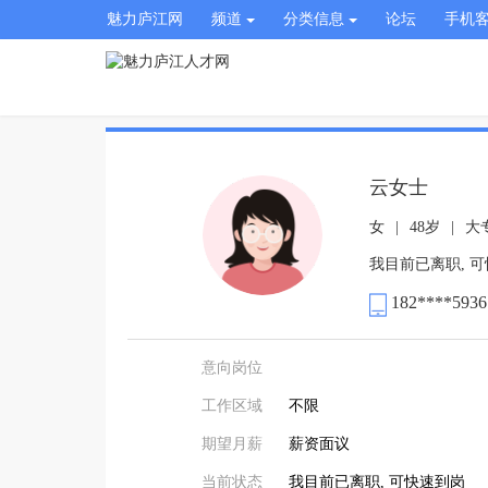
魅力庐江网
频道
分类信息
论坛
手机
云女士
女
|
48岁
|
大
我目前已离职, 
182****5936
意向岗位
工作区域
不限
期望月薪
薪资面议
当前状态
我目前已离职, 可快速到岗