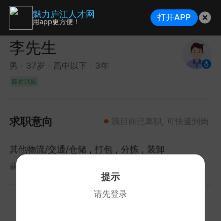
魅力庐江人才网
打开APP
用app更方便！
李先生
男
37岁
高中以下
3年
最近活跃
求职意向
我目前已离职, 可快速到岗
其他物流/交通/仓储
打包
分拣
装卸
薪资面议
庐江县
全职
提示
请先登录